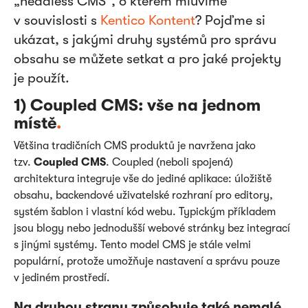
„headless CMS", o kterém mluvíme
v souvislosti s
Kentico Kontent
? Pojďme si
ukázat, s jakými druhy systémů pro správu
obsahu se můžete setkat a pro jaké projekty
je použít.
1) Coupled CMS: vše na jednom
místě
.
Většina tradičních CMS produktů je navržena jako
tzv.
Coupled CMS
. Coupled (neboli spojená)
architektura integruje vše do jediné aplikace: úložiště
obsahu, backendové uživatelské rozhraní pro editory,
systém šablon i vlastní kód webu. Typickým příkladem
jsou blogy nebo jednodušší webové stránky bez integrací
s jinými systémy. Tento model CMS je stále velmi
populární, protože umožňuje nastavení a správu pouze
v jediném prostředí.
Na druhou stranu způsobuje také nemalé