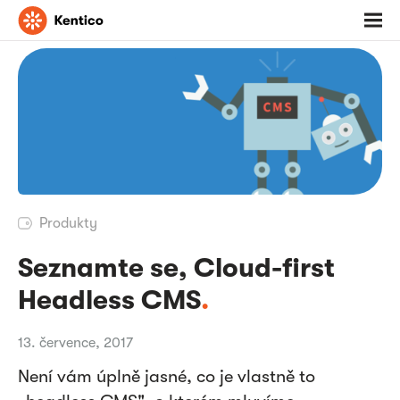
Jděte
Otevř
na
menu
domovskou
stránku
Produkty
Seznamte se, Cloud-first
Headless CMS
.
13. července, 2017
Není vám úplně jasné, co je vlastně to