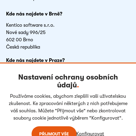
Kde nás najdete v Brně?
Kentico software s.r.o.
Nové sady 996/25
602 00 Brno
Česká republika
Kde nás najdete v Praze?
FLEKSI BETA
Nastavení ochrany osobních
Vyskočilova 1481/4
údajů
.
140 00 Praha 4
Česká republika
Používáme cookies, abychom zlepšili vaši uživatelskou
zkušenost. Ke zpracování některých z nich potřebujeme
váš souhlas. Můžete "Přijmout vše" nebo zkontrolovat
Facebook
LinkedIn
Youtube
Instagram
soubory cookie jednotlivě výběrem "Konfigurovat".
Konfigurovat
PŘIJMOUT VŠE