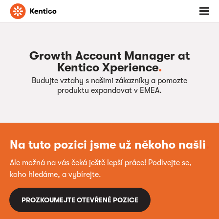
Jděte
Otevř
na
menu
domovskou
stránku
Growth Account Manager at
Kentico Xperience
.
Budujte vztahy s našimi zákazníky a pomozte
produktu expandovat v EMEA.
Na tuto pozici jsme už někoho našli
.
Ale možná na vás čeká ještě lepší práce! Podívejte se,
koho hledáme, a vybírejte.
PROZKOUMEJTE OTEVŘENÉ POZICE