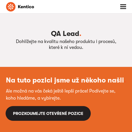
Jděte
Otevř
na
menu
domovskou
stránku
QA Lead
.
Dohlížejte na kvalitu našeho produktu i procesů,
které k ní vedou.
Na tuto pozici jsme už někoho našli
.
Ale možná na vás čeká ještě lepší práce! Podívejte se,
koho hledáme, a vybírejte.
PROZKOUMEJTE OTEVŘENÉ POZICE