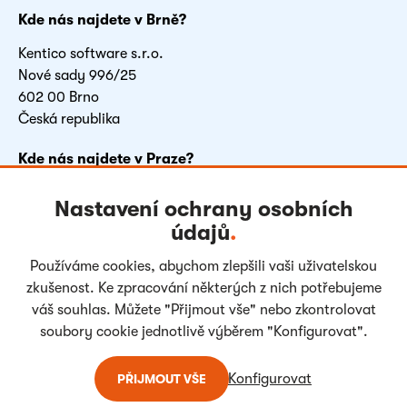
Kde nás najdete v Brně?
Kentico software s.r.o.
Nové sady 996/25
602 00 Brno
Česká republika
Kde nás najdete v Praze?
FLEKSI BETA
Nastavení ochrany osobních
Vyskočilova 1481/4
údajů
.
140 00 Praha 4
Česká republika
Používáme cookies, abychom zlepšili vaši uživatelskou
zkušenost. Ke zpracování některých z nich potřebujeme
váš souhlas. Můžete "Přijmout vše" nebo zkontrolovat
Facebook
LinkedIn
Youtube
Instagram
soubory cookie jednotlivě výběrem "Konfigurovat".
Konfigurovat
PŘIJMOUT VŠE
Copyright © 2004-
2026
Kentico Software. All rights reserved.