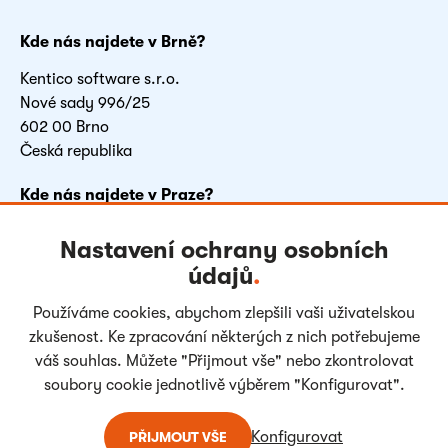
Kde nás najdete v Brně?
Kentico software s.r.o.
Nové sady 996/25
602 00 Brno
Česká republika
Kde nás najdete v Praze?
FLEKSI BETA
Nastavení ochrany osobních
Vyskočilova 1481/4
údajů
.
140 00 Praha 4
Česká republika
Používáme cookies, abychom zlepšili vaši uživatelskou
zkušenost. Ke zpracování některých z nich potřebujeme
váš souhlas. Můžete "Přijmout vše" nebo zkontrolovat
Facebook
LinkedIn
Youtube
Instagram
soubory cookie jednotlivě výběrem "Konfigurovat".
Konfigurovat
PŘIJMOUT VŠE