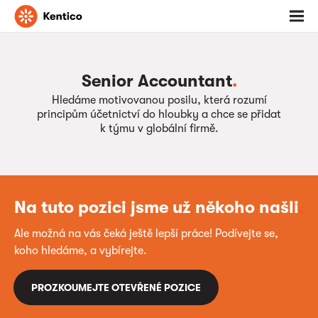
Jděte
Otevř
na
menu
domovskou
stránku
Senior Accountant
.
Hledáme motivovanou posilu, která rozumí
principům účetnictví do hloubky a chce se přidat
k týmu v globální firmě.
Na tuto pozici jsme už někoho našli
.
Ale možná na vás čeká ještě lepší práce! Podívejte se,
koho hledáme, a vybírejte.
PROZKOUMEJTE OTEVŘENÉ POZICE