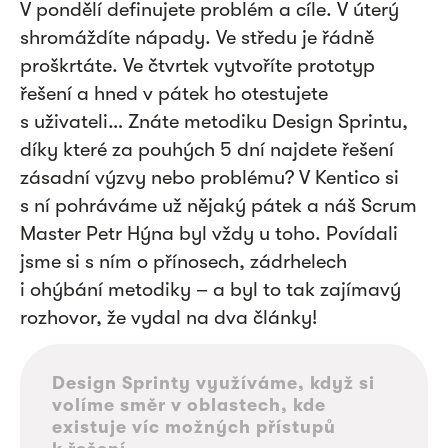
V pondělí definujete problém a cíle. V úterý
shromáždíte nápady. Ve středu je řádně
proškrtáte. Ve čtvrtek vytvoříte prototyp
řešení a hned v pátek ho otestujete
s uživateli… Znáte metodiku Design Sprintu,
díky které za pouhých 5 dní najdete řešení
zásadní výzvy nebo problému? V Kentico si
s ní pohráváme už nějaký pátek a náš Scrum
Master Petr Hýna byl vždy u toho. Povídali
jsme si s ním o přínosech, zádrhelech
i ohýbání metodiky – a byl to tak zajímavý
rozhovor, že vydal na dva články!
Design Sprinty využíváme, když si
volíme směr v oblastech, kde
existuje víc možných přístupů