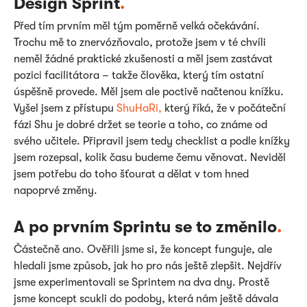
Design Sprint
.
Před tím prvním měl tým poměrně velká očekávání.
Trochu mě to znervózňovalo, protože jsem v té chvíli
neměl žádné praktické zkušenosti a měl jsem zastávat
pozici facilitátora – takže člověka, který tím ostatní
úspěšně provede. Měl jsem ale poctivě načtenou knížku.
Vyšel jsem z přístupu
ShuHaRi,
který říká, že v počáteční
fázi Shu je dobré držet se teorie a toho, co známe od
svého učitele. Připravil jsem tedy checklist a podle knížky
jsem rozepsal, kolik času budeme čemu věnovat. Neviděl
jsem potřebu do toho šťourat a dělat v tom hned
napoprvé změny.
A po prvním Sprintu se to změnilo
.
Částečně ano. Ověřili jsme si, že koncept funguje, ale
hledali jsme způsob, jak ho pro nás ještě zlepšit. Nejdřív
jsme experimentovali se Sprintem na dva dny. Prostě
jsme koncept scukli do podoby, která nám ještě dávala