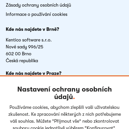
Zásady ochrany osobních údajů
Informace o používání cookies
Kde nás najdete v Brně?
Kentico software s.r.o.
Nové sady 996/25
602 00 Brno
Česká republika
Kde nás najdete v Praze?
FLEKSI BETA
Nastavení ochrany osobních
Vyskočilova 1481/4
údajů
.
140 00 Praha 4
Česká republika
Používáme cookies, abychom zlepšili vaši uživatelskou
zkušenost. Ke zpracování některých z nich potřebujeme
váš souhlas. Můžete "Přijmout vše" nebo zkontrolovat
Facebook
LinkedIn
Youtube
Instagram
soubory cookie jednotlivě výběrem "Konfigurovat".