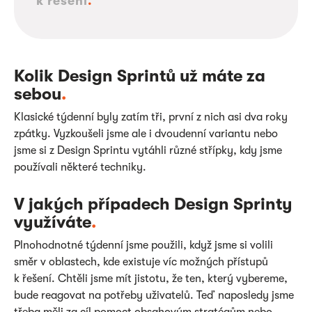
k řešení
.
Kolik Design Sprintů už máte za
sebou
.
Klasické týdenní byly zatím tři, první z nich asi dva roky
zpátky. Vyzkoušeli jsme ale i dvoudenní variantu nebo
jsme si z Design Sprintu vytáhli různé střípky, kdy jsme
používali některé techniky.
V jakých případech Design Sprinty
využíváte
.
Plnohodnotné týdenní jsme použili, když jsme si volili
směr v oblastech, kde existuje víc možných přístupů
k řešení. Chtěli jsme mít jistotu, že ten, který vybereme,
bude reagovat na potřeby uživatelů. Teď naposledy jsme
třeba měli za cíl pomoct obsahovým stratégům nebo