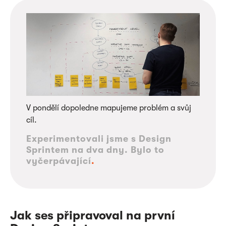
V pondělí dopoledne mapujeme problém a svůj
cíl.
Experimentovali jsme s Design
Sprintem na dva dny. Bylo to
vyčerpávající
.
Jak ses připravoval na první