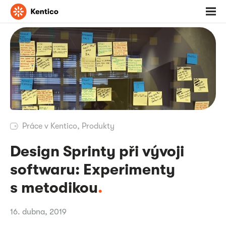
Jděte
Otevř
na
menu
domovskou
stránku
Práce v Kentico
,
Produkty
Design Sprinty při vývoji
softwaru: Experimenty
s metodikou
.
16. dubna, 2019