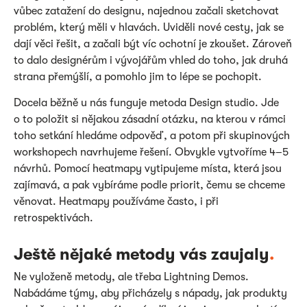
vůbec zatažení do designu, najednou začali sketchovat
problém, který měli v hlavách. Uviděli nové cesty, jak se
dají věci řešit, a začali být víc ochotní je zkoušet. Zároveň
to dalo designérům i vývojářům vhled do toho, jak druhá
strana přemýšlí, a pomohlo jim to lépe se pochopit.
Docela běžně u nás funguje metoda Design studio. Jde
o to položit si nějakou zásadní otázku, na kterou v rámci
toho setkání hledáme odpověď, a potom při skupinových
workshopech navrhujeme řešení. Obvykle vytvoříme 4–5
návrhů. Pomocí heatmapy vytipujeme místa, která jsou
zajímavá, a pak vybíráme podle priorit, čemu se chceme
věnovat. Heatmapy používáme často, i při
retrospektivách.
Ještě nějaké metody vás zaujaly
.
Ne vyloženě metody, ale třeba Lightning Demos.
Nabádáme týmy, aby přicházely s nápady, jak produkty