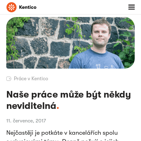
Jděte
Otevř
na
menu
domovskou
stránku
Práce v Kentico
Naše práce může být někdy
neviditelná
.
11. července, 2017
Nejčastěji je potkáte v kancelářích spolu