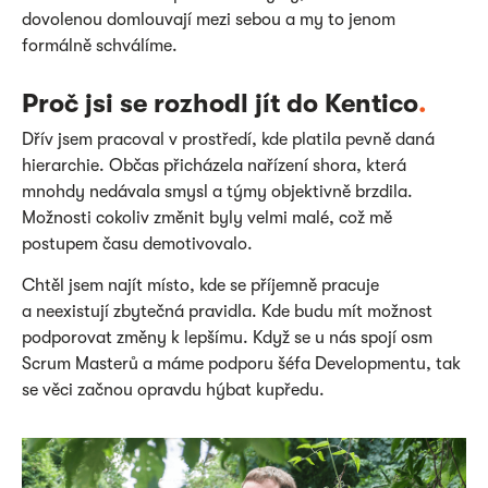
dovolenou domlouvají mezi sebou a my to jenom
formálně schválíme.
Proč jsi se rozhodl jít do Kentico
.
Dřív jsem pracoval v prostředí, kde platila pevně daná
hierarchie. Občas přicházela nařízení shora, která
mnohdy nedávala smysl a týmy objektivně brzdila.
Možnosti cokoliv změnit byly velmi malé, což mě
postupem času demotivovalo.
Chtěl jsem najít místo, kde se příjemně pracuje
a neexistují zbytečná pravidla. Kde budu mít možnost
podporovat změny k lepšímu. Když se u nás spojí osm
Scrum Masterů a máme podporu šéfa Developmentu, tak
se věci začnou opravdu hýbat kupředu.