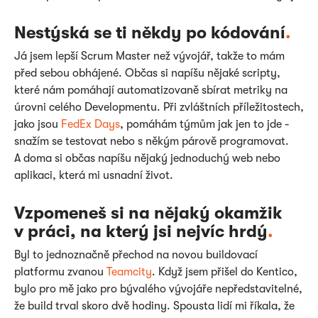
Nestýská se ti někdy po kódování
.
Já jsem lepší Scrum Master než vývojář, takže to mám
před sebou obhájené. Občas si napíšu nějaké scripty,
které nám pomáhají automatizovaně sbírat metriky na
úrovni celého Developmentu. Při zvláštních příležitostech,
jako jsou
FedEx Days
, pomáhám týmům jak jen to jde -
snažím se testovat nebo s někým párově programovat.
A doma si občas napíšu nějaký jednoduchý web nebo
aplikaci, která mi usnadní život.
Vzpomeneš si na nějaký okamžik
v práci, na který jsi nejvíc hrdý
.
Byl to jednoznačně přechod na novou buildovací
platformu zvanou
Teamcity
. Když jsem přišel do Kentico,
bylo pro mě jako pro bývalého vývojáře nepředstavitelné,
že build trval skoro dvě hodiny. Spousta lidí mi říkala, že