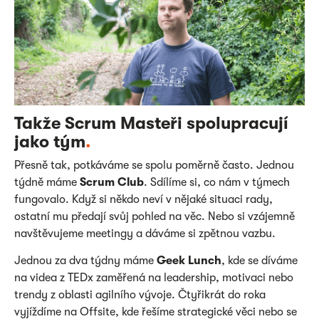
Takže Scrum Masteři spolupracují
jako tým
.
Přesně tak, potkáváme se spolu poměrně často. Jednou
týdně máme
Scrum Club
. Sdílíme si, co nám v týmech
fungovalo. Když si někdo neví v nějaké situaci rady,
ostatní mu předají svůj pohled na věc. Nebo si vzájemně
navštěvujeme meetingy a dáváme si zpětnou vazbu.
Jednou za dva týdny máme
Geek Lunch
, kde se díváme
na videa z TEDx zaměřená na leadership, motivaci nebo
trendy z oblasti agilního vývoje. Čtyřikrát do roka
vyjíždíme na Offsite, kde řešíme strategické věci nebo se