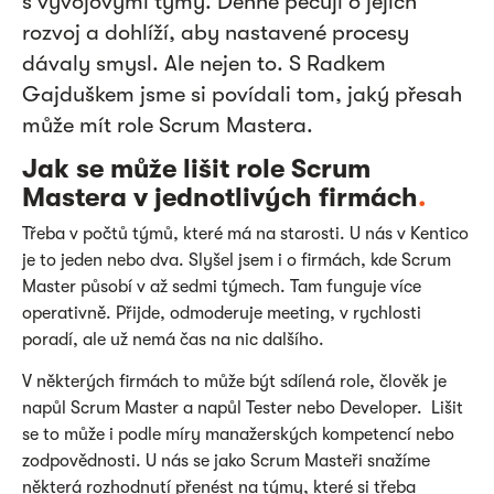
s vývojovými týmy. Denně pečují o jejich
rozvoj a dohlíží, aby nastavené procesy
dávaly smysl. Ale nejen to. S Radkem
Gajduškem jsme si povídali tom, jaký přesah
může mít role Scrum Mastera.
Jak se může lišit role Scrum
Mastera v jednotlivých firmách
.
Třeba v počtů týmů, které má na starosti. U nás v Kentico
je to jeden nebo dva. Slyšel jsem i o firmách, kde Scrum
Master působí v až sedmi týmech. Tam funguje více
operativně. Přijde, odmoderuje meeting, v rychlosti
poradí, ale už nemá čas na nic dalšího.
V některých firmách to může být sdílená role, člověk je
napůl Scrum Master a napůl Tester nebo Developer. Lišit
se to může i podle míry manažerských kompetencí nebo
zodpovědnosti. U nás se jako Scrum Masteři snažíme
některá rozhodnutí přenést na týmy, které si třeba