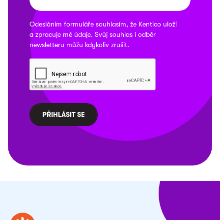
Odesláním formuláře souhlasím, že
Kentico
uloží
a zpracuje mé údaje. Svůj souhlas i odběr
newsletteru můžu kdykoliv
zrušit
.