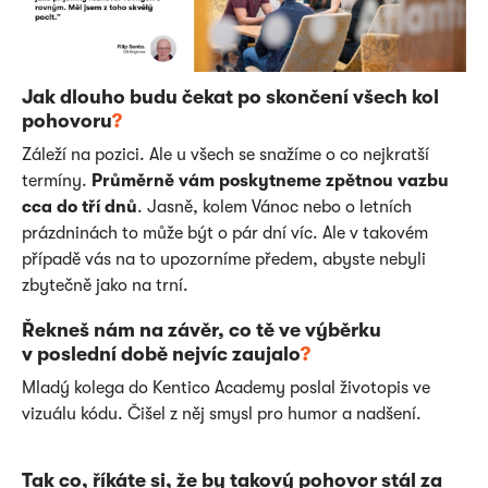
Jak dlouho budu čekat po skončení všech kol
pohovoru
?
Záleží na pozici. Ale u všech se snažíme o co nejkratší
termíny.
Průměrně vám poskytneme zpětnou vazbu
cca do tří dnů
. Jasně, kolem Vánoc nebo o letních
prázdninách to může být o pár dní víc. Ale v takovém
případě vás na to upozorníme předem, abyste nebyli
zbytečně jako na trní.
Řekneš nám na závěr, co tě ve výběrku
v poslední době nejvíc zaujalo
?
Mladý kolega do Kentico Academy poslal životopis ve
vizuálu kódu. Čišel z něj smysl pro humor a nadšení.
Tak co, říkáte si, že by takový pohovor stál za