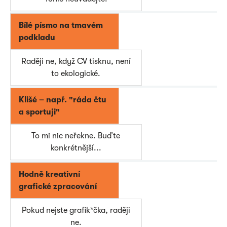
Bílé písmo na tmavém
podkladu
Raději ne, když CV tisknu, není
to ekologické.
Klišé
–
např. "ráda čtu
a sportuji"
To mi nic neřekne. Buďte
konkrétnější...
Hodně kreativní
grafické zpracování
Pokud nejste grafik*čka, raději
ne.