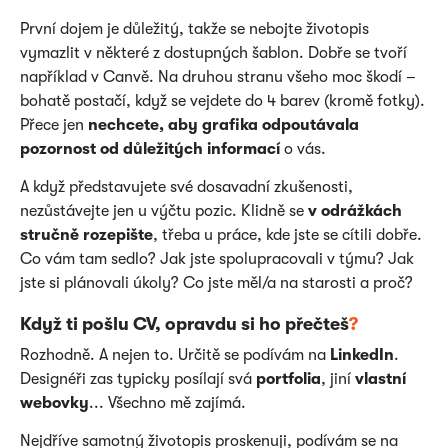
První dojem je důležitý, takže se nebojte životopis
vymazlit v některé z dostupných šablon. Dobře se tvoří
například v Canvě. Na druhou stranu všeho moc škodí –
bohatě postačí, když se vejdete do 4 barev (kromě fotky).
Přece jen
nechcete, aby grafika odpoutávala
pozornost od důležitých informací
o vás.
A když představujete své dosavadní zkušenosti,
nezůstávejte jen u výčtu pozic. Klidně se
v odrážkách
stručně rozepište
, třeba u práce, kde jste se cítili dobře.
Co vám tam sedlo? Jak jste spolupracovali v týmu? Jak
jste si plánovali úkoly? Co jste měl/a na starosti a proč?
Když ti pošlu CV, opravdu si ho přečteš
?
Rozhodně. A nejen to. Určitě se podívám na
LinkedIn
.
Designéři zas typicky posílají svá
portfolia
, jiní
vlastní
webovky
... Všechno mě zajímá.
Nejdříve samotný životopis proskenuji, podívám se na