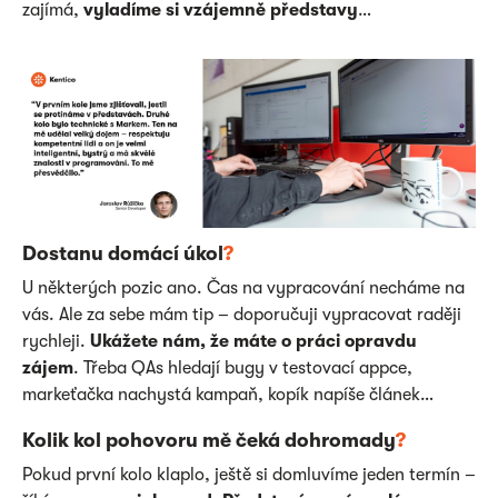
zajímá,
vyladíme si vzájemně představy
…
Dostanu domácí úkol
?
U některých pozic ano. Čas na vypracování necháme na
vás. Ale za sebe mám tip – doporučuji vypracovat raději
rychleji.
Ukážete nám, že máte o práci opravdu
zájem
. Třeba QAs hledají bugy v testovací appce,
markeťačka nachystá kampaň, kopík napíše článek…
Kolik kol pohovoru mě čeká dohromady
?
Pokud první kolo klaplo, ještě si domluvíme jeden termín –