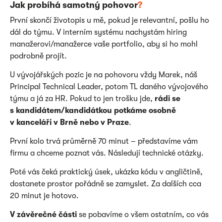
Jak probíhá samotný pohovor
?
První skončí životopis u mě, pokud je relevantní, pošlu ho
dál do týmu. V interním systému nachystám hiring
manažerovi/manažerce vaše portfolio, aby si ho mohl
podrobně projít.
U vývojářských pozic je na pohovoru vždy Marek, náš
Principal Technical Leader, potom TL daného vývojového
týmu a já za HR. Pokud to jen trošku jde,
rádi se
s kandidátem/kandidátkou potkáme osobně
v kanceláři v Brně nebo v Praze
.
První kolo trvá průměrně 70 minut – představíme vám
firmu a chceme poznat vás. Následují technické otázky.
Poté vás čeká praktický úsek, ukázka kódu v angličtině,
dostanete prostor pořádně se zamyslet. Za dalších cca
20 minut je hotovo.
V závěrečné části
se pobavíme o všem ostatním, co vás