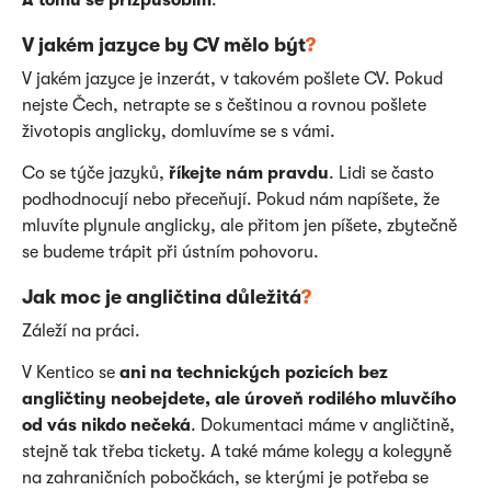
A tomu se přizpůsobím
.
V jakém jazyce by CV mělo být
?
V jakém jazyce je inzerát, v takovém pošlete CV. Pokud
nejste Čech, netrapte se s češtinou a rovnou pošlete
životopis anglicky, domluvíme se s vámi.
Co se týče jazyků,
říkejte nám pravdu
. Lidi se často
podhodnocují nebo přeceňují. Pokud nám napíšete, že
mluvíte plynule anglicky, ale přitom jen píšete, zbytečně
se budeme trápit při ústním pohovoru.
Jak moc je angličtina důležitá
?
Záleží na práci.
V Kentico se
ani na technických pozicích bez
angličtiny neobejdete, ale úroveň rodilého mluvčího
od vás nikdo nečeká
. Dokumentaci máme v angličtině,
stejně tak třeba tickety. A také máme kolegy a kolegyně
na zahraničních pobočkách, se kterými je potřeba se