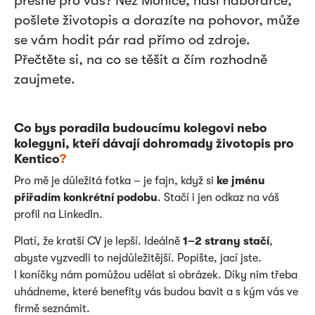
přesně pro vás? Než Monice, naší náborářce,
pošlete životopis a dorazíte na pohovor, může
se vám hodit pár rad přímo od zdroje.
Přečtěte si, na co se těšit a čím rozhodně
zaujmete.
Co bys poradila budoucímu kolegovi nebo
kolegyni, kteří dávají dohromady životopis pro
Kentico
?
Pro mě je důležitá fotka – je fajn, když si
ke jménu
přiřadím konkrétní podobu
. Stačí i jen odkaz na váš
profil na LinkedIn.
Platí, že kratší CV je lepší. Ideálně
1–2 strany stačí
,
abyste vyzvedli to nejdůležitější. Popište, jací jste.
I koníčky nám pomůžou udělat si obrázek. Díky nim třeba
uhádneme, které benefity vás budou bavit a s kým vás ve
firmě seznámit.