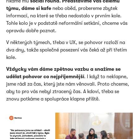
říkáme mu
social round. Představíme vás celému
týmu, dáme si kafe
nebo oběd, probereme zbytek
informací, na které se třeba nedostalo v prvním kole.
Tohle kolo je v podstatě neformální setkání, chceme vás
opravdu dobře poznat.
V některých týmech, třeba v UX, se pohovor rozloží na
dva dny, takže společné posezení vás čeká až při třetím
kole.
Vždycky vám dáme zpětnou vazbu a snažíme se
udělat pohovor co nejpříjemnější
. I když to neklapne,
jsme rádi za čas, který jste nám věnovali. Proto chceme,
aby to pro vás nebyl ztracený čas. A kdoví, třeba se
znovu potkáme a spolupráce klapne příště.