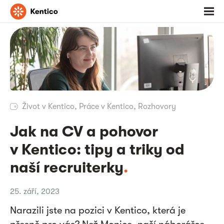
Jděte
Otevř
na
menu
domovskou
stránku
Život v Kentico
,
Práce v Kentico
,
Rozhovory
Jak na CV a pohovor
v Kentico: tipy a triky od
naší recruiterky
.
25. září, 2023
Narazili jste na pozici v Kentico, která je