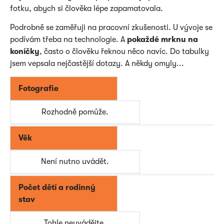
fotku, abych si člověka lépe zapamatovala.
Podrobně se zaměřuji na pracovní zkušenosti. U vývoje se
podívám třeba na technologie. A
pokaždé mrknu na
koníčky
, často o člověku řeknou něco navíc. Do tabulky
jsem vepsala nejčastější dotazy. A někdy omyly...
Fotografie
Rozhodně pomůže.
Věk
Není nutno uvádět.
Počet dětí a rodinný
stav
Tohle neuvádějte.