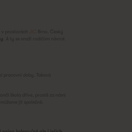
o
v prostorách
JIC
Brno. Český
my
. A ty se snaží rodičům návrat
ní pracovní doby. Taková
ončí škola dříve, prostě za námi
 můžeme jít společně.
 nejen kolegy/ně ale i jejich