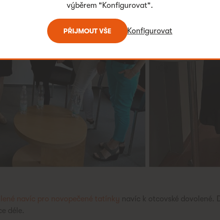
výběrem "Konfigurovat".
Konfigurovat
PŘIJMOUT VŠE
lené navíc pro novopečené tatínky
navíc k otcovské dovolené. 
ce déle.