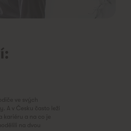
í:
odiče ve svých
. A v Česku často leží
 kariéru a na co je
podělili na dvou