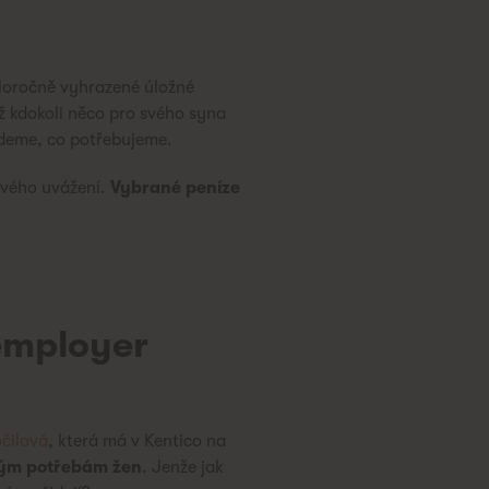
loročně vyhrazené úložné
yž kdokoli něco pro svého syna
ajdeme, co potřebujeme.
 svého uvážení.
Vybrané peníze
 employer
čilová
, která má v Kentico na
ckým potřebám žen
. Jenže jak