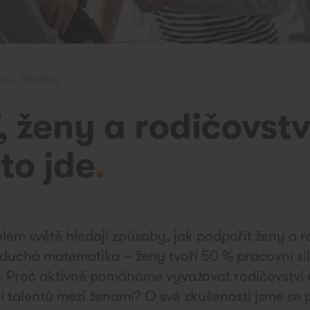
ico
,
Benefity
, ženy a rodičovstv
to jde
.
lém světě hledají způsoby, jak podpořit ženy a r
duchá matematika – ženy tvoří 50 % pracovní síly
. Proč aktivně pomáháme vyvažovat rodičovství a
ní talentů mezi ženami? O své zkušenosti jsme se 