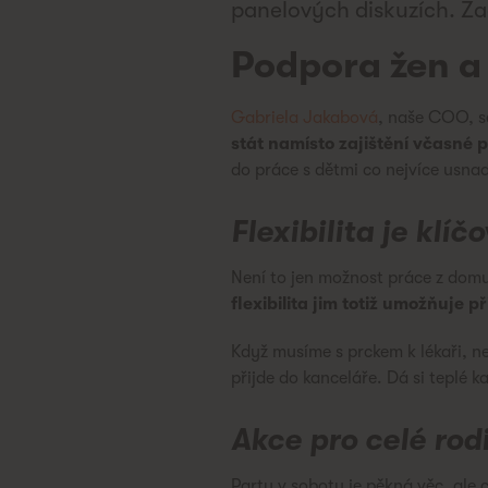
panelových diskuzích. Za
Podpora žen a
Gabriela Jakabová
, naše COO, se
stát namísto zajištění včasné 
do práce s dětmi co nejvíce usnad
Flexibilita je klíč
Není to jen možnost práce z domu
flexibilita jim totiž umožňuje
Když musíme s prckem k lékaři, ne
přijde do kanceláře. Dá si teplé 
Akce pro celé rod
Party v sobotu je pěkná věc, ale c