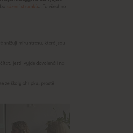
eba
sázení stromků
… To všechno
é snižují míru stresu, které jsou
tat, jestli vyjde dovolená i na
e ze školy chřipku, prostě