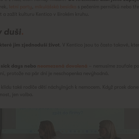
írek,
letní party
,
mikulášská besídka
s pečením perníčků nebo tř
at a zažít kulturu Kentico v širokém kruhu.
v duši
.
 které jim zjednoduší život
. V Kentico jsou to často takové, kter
 sick days nebo
neomezená dovolená
– nemusíme zoufale počí
ní, protože na pár dní je neschopenka nevýhodná.
 klidu také rodiče dětí náchylných k nemocem. Když prcek dones
ost, jen volba.