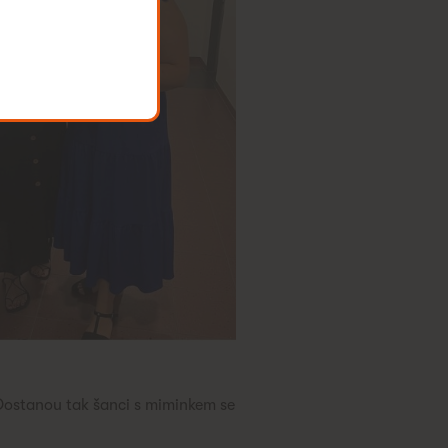
Dostanou tak šanci s miminkem se