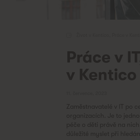
Život v Kentico
,
Práce v Kent
Práce v IT
v Kentico 
11. července, 2023
Zaměstnavatelé v IT po ce
organizacích. Je to jedno
péče o děti právě na nich
důležité myslet při hledá