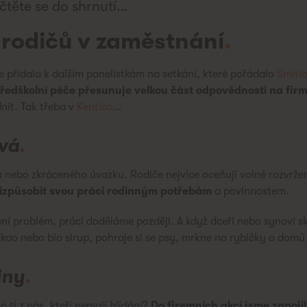
čtěte se do shrnutí…
 rodičů v zaměstnání
.
 přidala k dalším panelistkám na setkání, které pořádalo
Smiti
předškolní péče přesunuje velkou část odpovědnosti na fir
nit. Tak třeba v
Kentico
…
ová
.
 nebo zkráceného úvazku. Rodiče nejvíce oceňují volné rozvrže
 přizpůsobit svou práci rodinným potřebám
a povinnostem.
ní problém, práci doděláme později. A když dceři nebo synovi sk
kakao nebo bio sirup, pohraje si se psy, mrkne na rybičky a domů
iny
.
o ti z nás, kteří nemají hlídání?
Do firemních akcí jsme zapojili