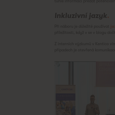
tuhle informaci předat potenciál
Inkluzivní jazyk
.
Při náboru je důležité používat
ja
příležitosti, když v se v blogu do
Z interních výzkumů v Kentico ví
případech je otevřená komunikace