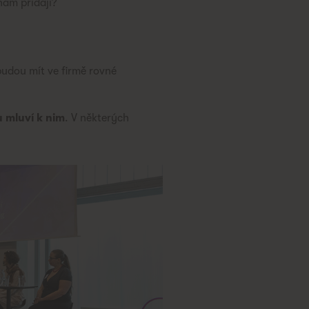
nám přidají?
 budou mít ve firmě rovné
u mluví k nim
. V některých