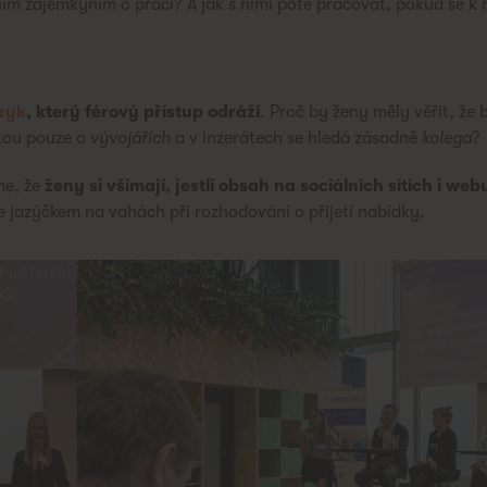
ním zájemkyním o práci? A jak s nimi poté pracovat, pokud se k 
zyk
, který férový přístup odráží
. Proč by ženy měly věřit, že
čtou pouze o
vývojářích
a v inzerátech se hledá zásadně
kolega
?
me, že
ženy si všímají, jestli obsah na sociálních sítích i web
 jazýčkem na vahách při rozhodování o přijetí nabídky.