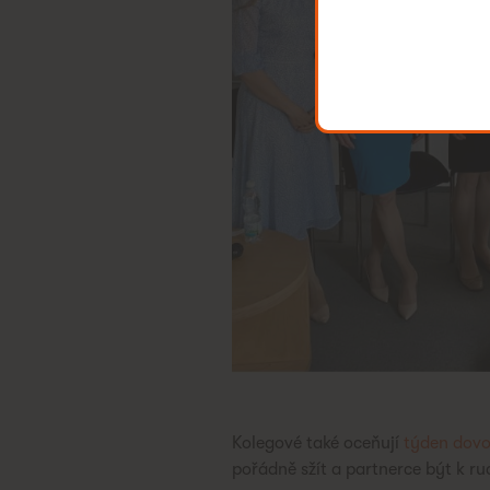
Kolegové také oceňují
týden dovo
pořádně sžít a partnerce být k ru