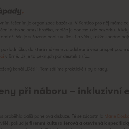
nápady
.
ním řešením je organizace bazárku. V Kentico pro něj máme ce
ečení nebo se omrzí hračka, rodiče je donesou do bazárku. A kd
tamtéž. Vše je seřazeno podle velikosti a věku, takže snadno n
jí pokladnička, do které můžeme za odebrané věci přispět podle
ci
v Brně. Už je to pěkných pár desítek tisíc…
ený kanál „Děti“. Tam sdílíme praktické tipy a rady.
eny při náboru – inkluzivní
s proběhla další panelová diskuze. Té se zúčastnila
Marie Dosko
kvělé, pokud je
firemní kultura férová a otevřená k specifi