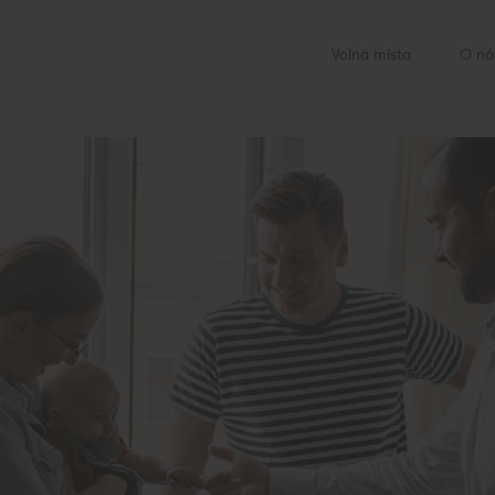
Volná místa
O ná