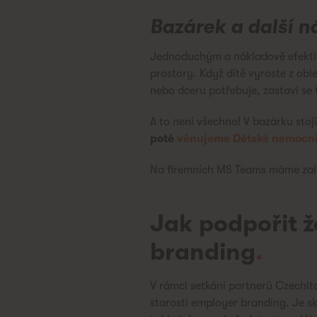
Bazárek a další 
Jednoduchým a nákladově efektiv
prostory. Když dítě vyroste z obl
nebo dceru potřebuje, zastaví se 
A to není všechno! V bazárku sto
poté
věnujeme Dětské nemocni
Na firemních MS Teams máme založ
Jak podpořit ž
branding
.
V rámci setkání partnerů Czechita
starosti employer branding. Je s