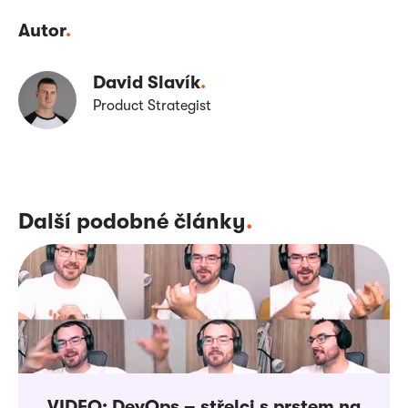
Autor
.
David Slavík
.
Product Strategist
Další podobné články
.
VIDEO: DevOps – střelci s prstem na