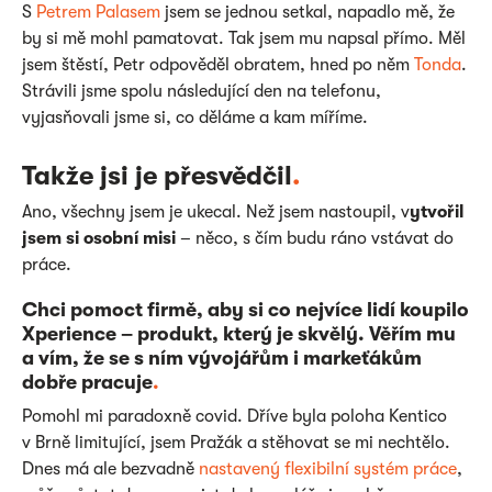
S
Petrem Palasem
jsem se jednou setkal, napadlo mě, že
by si mě mohl pamatovat. Tak jsem mu napsal přímo. Měl
jsem štěstí, Petr odpověděl obratem, hned po něm
Tonda
.
Strávili jsme spolu následující den na telefonu,
vyjasňovali jsme si, co děláme a kam míříme.
Takže jsi je přesvědčil
.
Ano, všechny jsem je ukecal. Než jsem nastoupil, v
ytvořil
jsem si osobní misi
– něco, s čím budu ráno vstávat do
práce.
Chci pomoct firmě, aby si co nejvíce lidí koupilo
Xperience – produkt, který je skvělý. Věřím mu
a vím, že se s ním vývojářům i markeťákům
dobře pracuje
.
Pomohl mi paradoxně covid. Dříve byla poloha Kentico
v Brně limitující, jsem Pražák a stěhovat se mi nechtělo.
Dnes má ale bezvadně
nastavený flexibilní systém práce
,