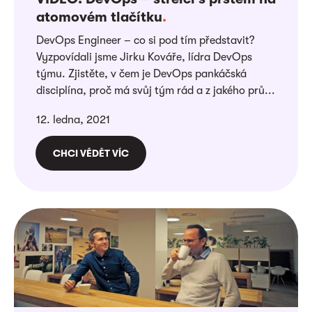
atomovém tlačítku
.
DevOps Engineer – co si pod tím představit?
Vyzpovídali jsme Jirku Kováře, lídra DevOps
týmu. Zjistěte, v čem je DevOps pankáčská
disciplína, proč má svůj tým rád a z jakého prů...
12. ledna, 2021
CHCI VĚDĚT VÍC