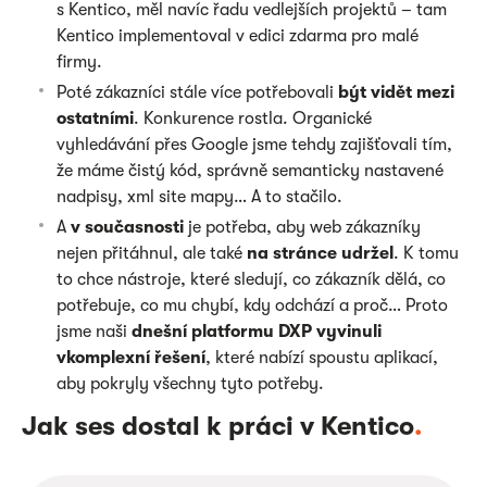
s Kentico, měl navíc řadu vedlejších projektů
– tam
Kentico implementoval v edici zdarma pro malé
firmy.
Poté zákazníci stále více potřebovali
být vidět mezi
ostatními
. Konkurence rostla. Organické
vyhledávání přes Google jsme tehdy zajišťovali tím,
že máme čistý kód, správně semanticky nastavené
nadpisy, xml site mapy… A to stačilo.
A
v současnosti
je potřeba, aby web zákazníky
nejen přitáhnul, ale také
na stránce udržel
. K tomu
to chce nástroje, které sledují, co zákazník dělá, co
potřebuje, co mu chybí, kdy odchází a proč… Proto
jsme naši
dnešní platformu DXP vyvinuli
v
komplexní řešení
, které nabízí spoustu aplikací,
aby pokryly všechny tyto potřeby.
Jak ses dostal k práci v Kentico
.