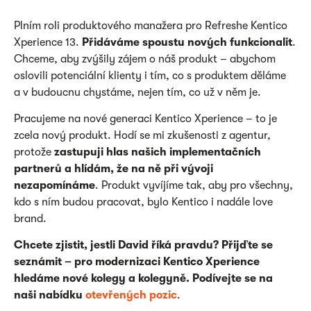
Plním roli produktového manažera pro Refreshe Kentico
Xperience 13.
Přidáváme spoustu nových funkcionalit
.
Chceme, aby zvýšily zájem o náš produkt – abychom
oslovili potenciální klienty i tím, co s produktem děláme
a v budoucnu chystáme, nejen tím, co už v něm je.
Pracujeme na nové generaci Kentico Xperience
– to je
zcela nový produkt. Hodí se mi zkušenosti z agentur,
protože
zastupuji hlas našich implementačních
partnerů a hlídám, že na ně při vývoji
nezapomínáme
. Produkt vyvíjíme tak, aby pro všechny,
kdo s ním budou pracovat, bylo Kentico i nadále love
brand.
Chcete zjistit, jestli David říká pravdu? Přijďte se
seznámit – pro modernizaci Kentico Xperience
hledáme nové kolegy a kolegyně. Podívejte se na
naši nabídku
otevřených pozic
.