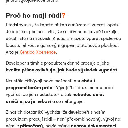
je pro vývojáře love brand.
Proč ho mají rádi
?
Představte si, že kopete příkop a můžete si vybrat lopatu.
Jedna je obyčejná – víte, že se dřív nebo později rozbije,
ačkoli jste na ní závislí. Anebo si můžete vybrat špičkovou
lopatu, lehkou, s gumovým gripem a titanovou plochou.
A to je
Kentico Xperience
.
Developer s tímhle produktem denně pracuje a jeho
kvalita přímo ovlivňuje, jak bude výsledek vypadat
.
Neustále přibývají nové možnosti a
ulehčují
programátorům práci
. Vývojáři si dnes mohou práci
vybírat. Je jich nedostatek a tak
nebudou dělat
s něčím, co je nebaví
a co nefunguje.
Z našich dotazníků vychází, že developeři s naším
produktem pracují rádi – není překombinovaný, vývoj na
něm je
přímočarý
, navíc máme
dobrou dokumentaci