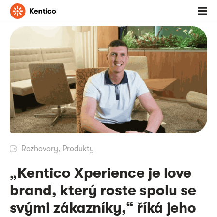
Jděte
Otevř
na
menu
domovskou
stránku
Rozhovory
,
Produkty
„Kentico Xperience je love
brand, který roste spolu se
svými zákazníky,“ říká jeho