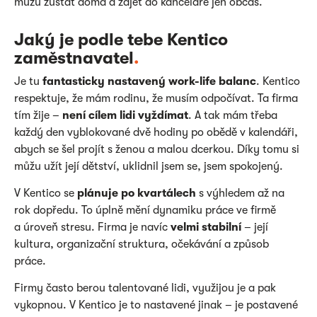
můžu zůstat doma a zajet do kanceláře jen občas.
Jaký je podle tebe Kentico
zaměstnavatel
.
Je tu
fantasticky nastavený work-life balanc
. Kentico
respektuje, že mám rodinu, že musím odpočívat. Ta firma
tím žije –
není cílem lidi vyždímat
. A tak mám třeba
každý den vyblokované dvě hodiny po obědě v kalendáři,
abych se šel projít s ženou a malou dcerkou. Díky tomu si
můžu užít její dětství, uklidnil jsem se, jsem spokojený.
V Kentico se
plánuje po kvartálech
s výhledem až na
rok dopředu. To úplně mění dynamiku práce ve firmě
a úroveň stresu. Firma je navíc
velmi stabilní
– její
kultura, organizační struktura, očekávání a způsob
práce.
Firmy často berou talentované lidi, využijou je a pak
vykopnou. V Kentico je to nastavené jinak – je postavené