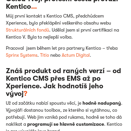
Kentico
…
Můj první kontakt s Kentico CMS, předchůdcem
Xperience, bylo překlápění veškerého obsahu webu
Strukturálních fondů
. Udělal jsem si první certifikaci na
Kentico V. Byla to nejlepší volba.
Pracoval jsem během let pro partnery Kentico – třeba
Sprinx Systems
.
Titio
nebo
Actum Digital
.
Znáš produkt od raných verzí – od
Kentico CMS přes EMS až po
Xperience. Jak hodnotíš jeho
vývoj
?
Už od začátku nabízí spoustu věcí, je
hodně nadupaný
.
Vývojáři dostanou toolbox, ze kterého si vytáhnou, co
potřebují. Web jim vzniká pod rukama, hodně se toho dá
naklikat a
programují se hlavně customizace
. Kentico