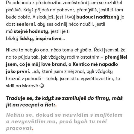
Po odchodu z předchozího zaměstnání jsem se rozhlížel
pečlivě. Když přijdeš na pohovor, přemýšlíš, jestli ti tam
bude dobře. A sleduješ, jestli tvůj
budoucí nadřízený
je
dost
seniorní
, aby ses od něj něco naučil, jestli
má
stejné hodnoty
, jestli je ti
blízký
lidsky
,
inspirativní
…
Nikde to nebylo ono, něco tomu chybělo. Řekl jsem si, že
na to půjdu tak, jak vždycky radím ostatním –
přemýšlel
jsem, co je můj love brand, a Kentico mě napadlo
jako první
. Lidi, které jsem z něj znal, byli vždycky
hrozně v pohodě – tehdy jsem si to vysvětloval tím, že
sídlí na Moravě 😊.
Traduje se, že když se zamiluješ do firmy, máš
jít na recepci a říct:
.
Nehnu se, dokud se neuvidím s majitelem
a nevysvětlím mu, proč bych tu měl
pracovat
.