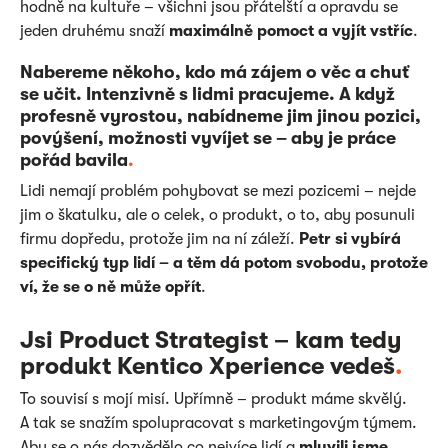
hodně na kultuře – všichni jsou přátelští a opravdu se
jeden druhému snaží
maximálně pomoct a vyjít vstříc
.
Nabereme někoho, kdo má zájem o věc a chuť
se učit. Intenzivně s lidmi pracujeme. A když
profesně vyrostou, nabídneme jim jinou pozici,
povýšení, možnosti vyvíjet se – aby je práce
pořád bavila
.
Lidi nemají problém pohybovat se mezi pozicemi – nejde
jim o škatulku, ale o celek, o produkt, o to, aby posunuli
firmu dopředu, protože jim na ní záleží.
Petr si vybírá
specifický typ lidí – a těm dá potom svobodu, protože
ví, že se o ně může opřít
.
Jsi Product Strategist – kam tedy
produkt Kentico Xperience vedeš
.
To souvisí s mojí misí. Upřímně – produkt máme skvělý.
A tak se snažím spolupracovat s marketingovým týmem.
Aby se o nás dozvědělo co nejvíce lidí a
mluvili jsme